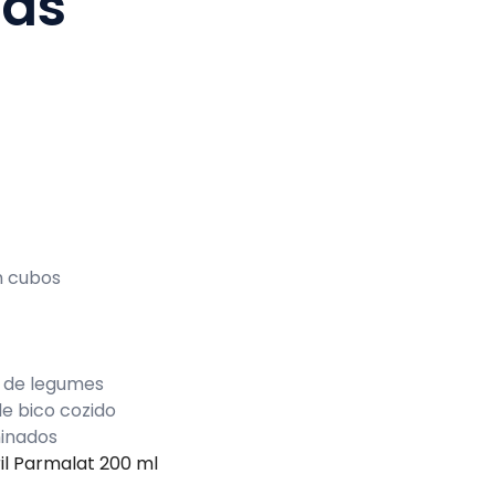
ias
m cubos
o de legumes
de bico cozido
inados
l Parmalat 200 ml