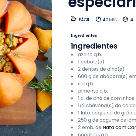
especiar
MIN
FÁCIL
40
4
Ingredientes
ingredientes
azeite q.b.
1 cebola(s)
2 dentes de alho(s)
600 g de abóbora(s) e
sal q.b.
pimenta q.b.
1 c. de chá de cominhos
1/2 chávena(s) de cald
1 lata pequena de grão 
250 g de cogumelos lam
2 emb. de
Nata com Cari
coentros q.b.