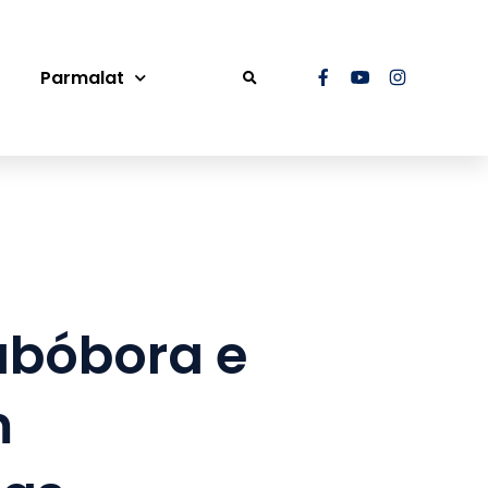
Parmalat
 abóbora e
m