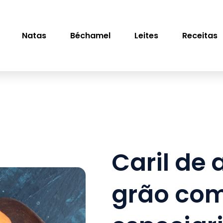
Natas
Béchamel
Leites
Receitas
Caril de
grão co