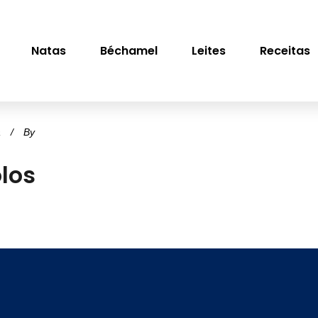
Natas
Béchamel
Leites
Receitas
a
By
los