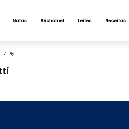
Natas
Béchamel
Leites
Receitas
a
By
tti