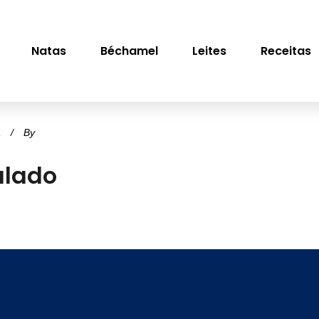
Natas
Béchamel
Leites
Receitas
a
By
alado